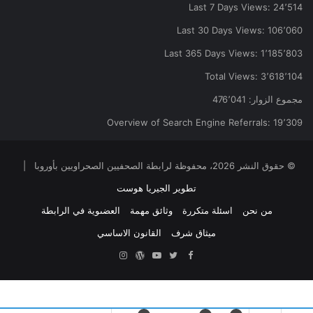
Last 7 Days Views:
24٬514
Last 30 Days Views:
106٬060
Last 365 Days Views:
1٬185٬803
Total Views:
3٬618٬104
مجموع الزوار:
476٬041
Overview of Search Engine Referrals:
19٬309
© حقوق النشر 2026، محفوظة لرابطة الصحفيين الصحراويين بأوروبا |
تطوير الجيريا هوست
من نحن
اسئلة متكررة
وثائق مهمة
العضىوية في الرابطة
ميثاق شرف
القانون الاساسي
Facebook
Twitter
YouTube
ووردبريس
Instagram