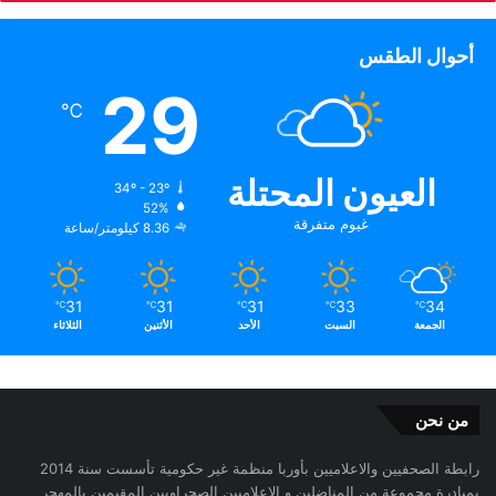
أحوال الطقس
29
℃
العيون المحتلة
34º - 23º
52%
غيوم متفرقة
8.36 كيلومتر/ساعة
31
31
31
33
34
℃
℃
℃
℃
℃
الجمعة
السبت
الأحد
الأثنين
الثلاثاء
من نحن
رابطة الصحفيين والاعلاميين بأوربا منظمة غير حكومية تأسست سنة 2014
بمبادرة مجموعة من المناضلين و الاعلاميين الصحراويين المقيمين بالمهجر