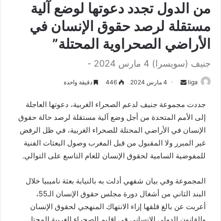
من الدول تجدد دعوتها لوضع آلية
مستقلة لرصد حقوق الإنسان في
الأراضي الصحراوية المحتلة”
جنيف (سويسرا) 4 مارس 2024 -
liga
S
4 مارس 2024
446
دقيقة واحدة
e
جددت مجموعة جنيف لدعم الصحراء الغربية، دعوتها العاجلة
n
إلى الأمم المتحدة من أجل وضع آلية مستقلة لرصد حالة حقوق
d
الإنسان في الأراضي المحتلة للصحراء الغربية، في ظل الرفض
a
n
غير المبرر ولا المقبول من قبل المغرب وصول البعثات الفنية
e
للمفوضية السامية لحقوق الإنسان للعام التاسع على التوالي.
m
a
المجموعة وفي بيان شفهي أدلت به بالنيابة بعثة ناميبيا خلال
i
البند الثاني من أشغال دورة مجلس حقوق الإنسان الـ55،
l
أعربت عن بالغ قلقها إزاء الانتهاك المنهجي لحقوق الإنسان
والقانون الدولي الإنساني في إقليم الصحراء الغربية المحتل