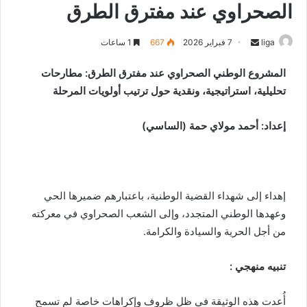
الصحراوي عند مفترق الطرق
liga
S
7 فبراير 2026
667
1 ساعات
e
المشروع الوطني الصحراوي عند مفترق الطرق: مطارحات
n
تحليلية، استراتيجية، ونقدية حول ترتيب أولويات المرحلة
d
a
n
إعداد: أحمد مولاي حمة (الساسي)
e
m
a
i
إهداء إلى شهداء القضية الوطنية، باعتبارهم ضميرها الحي
l
وعهدها الوطني المتجدد، وإلى الشعب الصحراوي في معركته
من أجل الحرية والسيادة والكرامة.
تنبيه منهجي :
أُعدت هذه الوثيقة في ظل ظروف وإكراهات خاصة لم تسمح