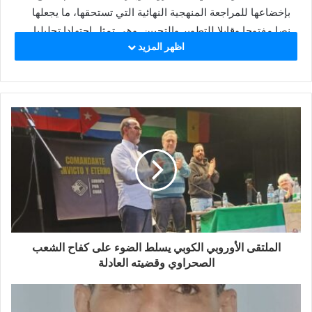
بإخضاعها للمراجعة المنهجية النهائية التي تستحقها، ما يجعلها
نصا مفتوحا وقابلا للتطوير والتحيين. وهي تمثل اجتهادا تحليليا
اظهر المزيد
أوليا يهدف إلى إثارة نقاش وطني جاد حول مقاربة ترتيب
أولويات المرحلة، دون ادعاء امتلاك الحقيقة أو تقديم خلاصات
استنتاجات نهائية.
الفهرس العام
القسم الأول:
الإطار العام والتشخيص
توطئة عامة: من إدارة الأزمة إلى استحقاق إعادة البناء الوطني
الملتقى الأوروبي الكوبي يسلط الضوء على كفاح الشعب
الصحراوي وقضيته العادلة
تحولات معركة التحرير في السياق الدولي المتغير
أزمة الخطاب السياسي وضرورة تجديده