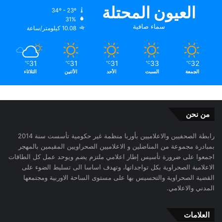
العيون المحتلة
المقاومة السلمية في المناطق المحتلة…
34º - 23º
31%
سماء صافية
10.08 كيلومتر/ساعة
الحماية الدولية للمدنيين في حال التصعيد
القسم الثامن:
الديمقراطية، الهوية، العدالة الاجتماعية
31
31
31
33
32
℃
℃
℃
℃
℃
الجمعة
السبت
الأحد
الأثنين
الثلاثاء
معضلة ديمقراطية الإثنيات وأزمة الاطر
الهوية الوطنية بين الولاء القبلي والسيادة الشعبية
من نحن
رابطة الصحفيين والاعلاميين بأوربا منظمة غير حكومية تأسست سنة 2014
استحقاق الاستفتاء وضبط معايير الانتماء
بمبادرة مجموعة من المناضلين و الاعلاميين الصحراويين المقيمين بالمهجر
اجمعوا على ضرورة تأسيس إطار اعلامي ملتزم يضم ويوحد عمل كل الطاقات
العدالة الاجتماعية كشرط للوحدة الوطنية
الاعلامية الصحراوية بكل تواجداتها، وتهدف اساسا الى تسليط الضوء على
القضية الصحراوية والتحسيس بها على مستوى الساحة الاوربية ومجتمعها
نحو ديمقراطية وطنية جامعة
المدني والاعلامي.
المشروع الوطني عند مفترق الطرق: بين الجمود والإصلاح
العلامات