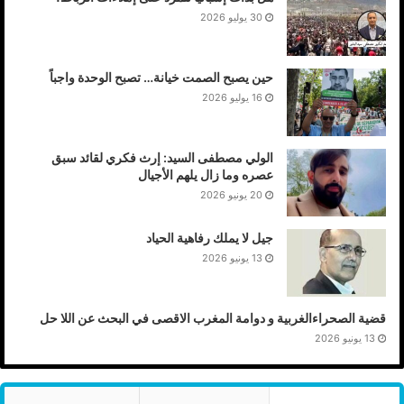
ربط الجالية بوزارة الخارجية كقوة دبلوماسية شعبية
30 يوليو 2026
إلحاق ملف الأرض المحتلة بمرجعية أمنية/سياسية مختصة
حين يصبح الصمت خيانة… تصبح الوحدة واجباً
16 يوليو 2026
تكامل المسارات: الدبلوماسي، الشعبي، والأمني
القسم الخامس:
الدبلوماسية الرسمية والشعبية
الولي مصطفى السيد: إرث فكري لقائد سبق
عصره وما زال يلهم الأجيال
20 يونيو 2026
وزارة الخارجية والجاليات: إعادة توجيه الدبلوماسية الصحراوية
جيل لا يملك رفاهية الحياد
إعادة تموضع الدبلوماسية الصحراوية
13 يونيو 2026
السلك الدبلوماسي ومعايير التمثيل
قضية الصحراءالغربية و دوامة المغرب الاقصى في البحث عن اللا حل
تفعيل الدبلوماسية الموازية ومأسستها
13 يونيو 2026
الجالية الصحراوية في امريكا