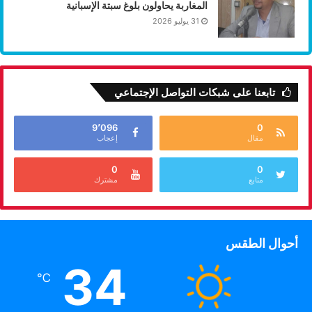
المغاربة يحاولون بلوغ سبتة الإسبانية
الإعلام الدولي ومواجهة الدعاية المعادية
31 يوليو 2026
إدماج الذكاء الاصطناعي والتقنيات الحديثة في الإعلام
دمج الإعلام والثقافة لحماية الهوية الوطنية
تابعنا على شبكات التواصل الإجتماعي
إصلاح منظومة التعليم وبناء الإنسان الصحراوي
9٬096
0
مقال
إعجاب
القسم السابع:
الأمن، المقاومة، وبناء الجاهزية
0
0
متابع
مشترك
إعادة هيكلة المنظومة الأمنية وتوحيد القرار الاستخباراتي
بنك المعلومات الوطني الموحد وإنهاء التشظي المعلوماتي
أحوال الطقس
تحديث العقيدة القتالية وبناء الجاهزية العسكرية
34
℃
الحرب السيبرانية والدفاع الجوي ضد الدرونز