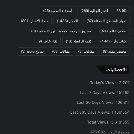
الخاتمة
(6)
ES
أخبار الجالية
(269)
أصدقاء القضية
(45)
اخبار المناطق المحتلة
(87)
الاخبار
(1436)
حصاد الاخبار
(801)
الإصلاح كشرط وجودي لحسم معركة التحرير وبناء الدولة
صحف عالمية
(92)
صندوق الرحمة، جمعية النور الاسلامية
(3)
كتاب وآراء
(444)
كلمة الرابطة
(13)
لقاء خاص
(9)
مختصر مفيد
(8)
مقابلات
(5)
مقالات
(66)
نماذج ناجحة
(5)
توطـــــــئة عامة:
الاحصائيات
لم تعد معركة التحرير الوطني الصحراوي اليوم مجرد صراع
تقليدي مع قوة احتلال، بل أضحت معركة مركبة تتداخل فيها
Today's Views:
2٬297
الأبعاد السياسية، الاقتصادية والثقافية والمؤسسية، والحقوقية،
Last 7 Days Views:
25٬265
والإعلامية، والعسكرية، إضافة إلى معركة التأثير في الوعي
الداخلي والخارجي، وذلك في سياق دولي متحول يفرض على
Last 30 Days Views:
106٬811
حركات التحرر إعادة التفكير في أدواتها، وبناها، وأنماط
Last 365 Days Views:
1٬186٬554
اشتغالها. وفي هذا الإطار، لم يعد كافيا الاكتفاء بتكرار الخطاب
Total Views:
3٬618٬855
التعبوي أو استدعاء الشرعية التاريخية وحدها، بل بات من
مجموع الزوار:
476٬082
الضروري إخضاع التجربة الوطنية برمتها لتقييم نقدي مسؤول،