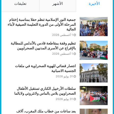
الأخيرة
الأشهر
تعليقات
المجتمع المدني والجاليات كرافعة للقوة الناعمة
تحالف الجاليات وحركات التضامن الدولية
جمعية النور الإسلامية تنظم حفلا بمناسبة إختتام
المرحلة الأولى من الدورة التعليمة الصيفية لأبناء
الجالية
الجالية في الجزائر وموريتانيا كعمق إقليمي
1 أغسطس 2026
تنظيم وقفة بمقاطعة قادس بالأندلس للمطالبة
تشبيب حركة التضامن الأوروبية مع الشعب الصحراوي (أوكوكو)
بالإفراج عن الأسرى المدنيين الصحراويين
1 أغسطس 2026
الإعلام المدني في المهجر كأداة دبلوماسية
انتصار قضائي للهوية الصحراوية في ملفات
الجنسية الاسبانية
القسم السادس:
الإعلام، الثقافة، والتعليم (معركة الوعي
31 يوليو 2026
والهوية)
سلطات الأرخبيل الكناري تستقبل الأطفال
الإعلام الوطني المركزي ومعركة الوعي والسردية
الصحراويين بلاس بالماس ولانثروتي ولابالما
31 يوليو 2026
الإطار القانوني والمهنية الإعلامية
بعد ساعات من خطاب ملك المغرب، آلاف