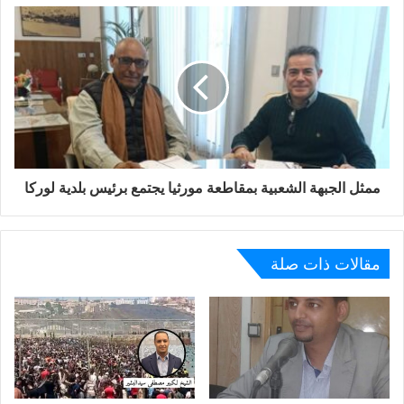
وقد عبر الوفد الصحراوي خلال تلك المشاورات عن موقف
واضح ومسؤول، قائم على الشرعية القانونية والتمسك بالحل
السياسي العادل، انطلاقا من كونه الطرف الممثل للشعب
الصحراوي في العملية السياسية التي ترعاها الأمم المتحدة.
كما شدد على أن أي تسوية يجب أن تستجيب لتطلعات الشعب
الصحراوي المشروعة، وأن تسهم في تحقيق الأمن والاستقرار
الإقليميين.
ممثل الجبهة الشعبية بمقاطعة مورثيا يجتمع برئيس بلدية لوركا
إن استمرار القضية الصحراوية دون حل نهائي يضع على عاتق
المجتمع الدولي مسؤولية مضاعفة، خاصة في ظل التحولات
الجيوسياسية الراهنة. فإيجاد حل عادل ودائم لا يخدم فقط
مقالات ذات صلة
حقوق الشعب الصحراوي، بل يعزز أيضا فرص التكامل
والاستقرار في منطقة شمال إفريقيا، ويفتح آفاقا أوسع للتعاون
والتنمية المشتركة.
لقد كانت العقود الخمسة الماضية شاهدا على تمسك الشعب
الصحراوي بخياراته، وعلى حرصه على إبقاء قضيته ضمن