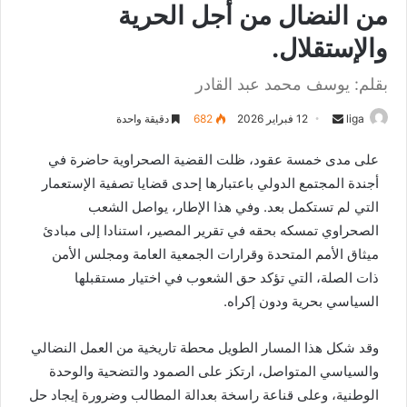
من النضال من أجل الحرية
والإستقلال.
بقلم: يوسف محمد عبد القادر
liga
S
12 فبراير 2026
682
دقيقة واحدة
e
على مدى خمسة عقود، ظلت القضية الصحراوية حاضرة في
n
أجندة المجتمع الدولي باعتبارها إحدى قضايا تصفية الإستعمار
d
التي لم تستكمل بعد. وفي هذا الإطار، يواصل الشعب
a
n
الصحراوي تمسكه بحقه في تقرير المصير، استنادا إلى مبادئ
e
ميثاق الأمم المتحدة وقرارات الجمعية العامة ومجلس الأمن
m
ذات الصلة، التي تؤكد حق الشعوب في اختيار مستقبلها
a
السياسي بحرية ودون إكراه.
i
l
وقد شكل هذا المسار الطويل محطة تاريخية من العمل النضالي
والسياسي المتواصل، ارتكز على الصمود والتضحية والوحدة
الوطنية، وعلى قناعة راسخة بعدالة المطالب وضرورة إيجاد حل