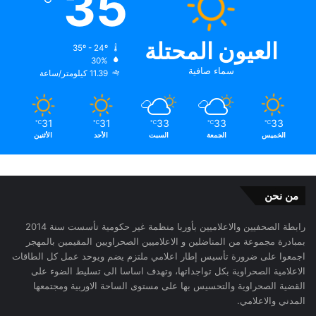
35
العيون المحتلة
35º - 24º
30%
سماء صافية
11.39 كيلومتر/ساعة
31
31
33
33
33
℃
℃
℃
℃
℃
الخميس
الجمعة
السبت
الأحد
الأثنين
من نحن
رابطة الصحفيين والاعلاميين بأوربا منظمة غير حكومية تأسست سنة 2014
بمبادرة مجموعة من المناضلين و الاعلاميين الصحراويين المقيمين بالمهجر
اجمعوا على ضرورة تأسيس إطار اعلامي ملتزم يضم ويوحد عمل كل الطاقات
الاعلامية الصحراوية بكل تواجداتها، وتهدف اساسا الى تسليط الضوء على
القضية الصحراوية والتحسيس بها على مستوى الساحة الاوربية ومجتمعها
المدني والاعلامي.