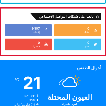
تابعنا على شبكات التواصل الإجتماعي
9٬107
0
مقال
إعجاب
0
0
متابع
مشترك
أحوال الطقس
21
℃
العيون المحتلة
32º - 21º
93%
غيوم متفرقة
7.9 كيلومتر/ساعة