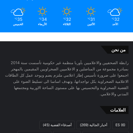
35
34
32
31
32
℃
℃
℃
℃
℃
الأحد
الأثنين
الثلاثاء
الأربعاء
الخميس
من نحن
رابطة الصحفيين والاعلاميين بأوربا منظمة غير حكومية تأسست سنة 2014
بمبادرة مجموعة من المناضلين و الاعلاميين الصحراويين المقيمين بالمهجر
اجمعوا على ضرورة تأسيس إطار اعلامي ملتزم يضم ويوحد عمل كل الطاقات
الاعلامية الصحراوية بكل تواجداتها، وتهدف اساسا الى تسليط الضوء على
القضية الصحراوية والتحسيس بها على مستوى الساحة الاوربية ومجتمعها
المدني والاعلامي.
العلامات
(6)
ES
أخبار الجالية
(269)
أصدقاء القضية
(45)