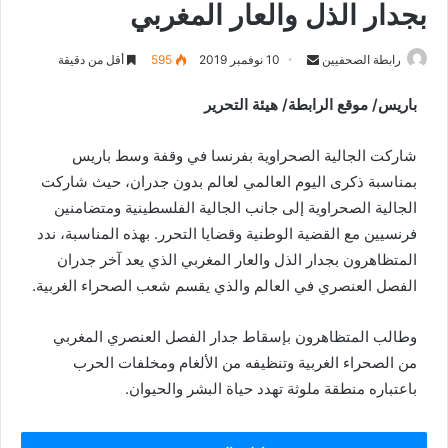
بجدار الذل والعار المغربي
رابطة الصحفيين
S
10 نوفمبر 2019
595
أقل من دقيقة
e
باريس/ موقع الرابطة/ هيئة التحرير
n
d
شاركت الجالية الصحراوية بفرنسا في وقفة وسط باريس
a
n
بمناسبة ذكرى اليوم العالمي لعالم بدون جدران، حيث شاركت
e
الجالية الصحراوية إلى جانب الجالية الفلسطينية ومتضامنين
m
فرنسيين مع القضية الوطنية وقضايا التحرر. بهذه المناسبة، ندد
a
المتظاهرون بجدار الذل والعار المغربي الذي يعد آخر جدران
i
الفصل العنصري في العالم والذي يقسم شعب الصحراء الغربية.
l
وطالب المتظاهرون بإسقاط جدار الفصل العنصري المغربي
من الصحراء الغربية وتنظيفه من الألغام ومخلفات الحرب
باعتباره منطقة ملوثة تهدد حياة البشر والحيوان.