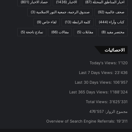
اخبار المناطق المحتلة
(87)
الاخبار
(1436)
حصاد الاخبار
(801)
صحف عالمية
(92)
صندوق الرحمة، جمعية النور الاسلامية
(3)
كتاب وآراء
(444)
كلمة الرابطة
(13)
لقاء خاص
(9)
مختصر مفيد
(8)
مقابلات
(5)
مقالات
(66)
نماذج ناجحة
(5)
الاحصائيات
Today's Views:
1٬120
Last 7 Days Views:
23٬436
Last 30 Days Views:
106٬957
Last 365 Days Views:
1٬188٬324
Total Views:
3٬625٬331
مجموع الزوار:
476٬557
Overview of Search Engine Referrals:
19٬311