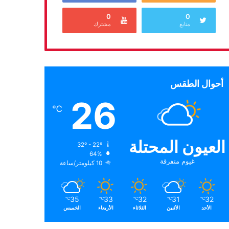
0
0
متابع
مشترك
أحوال الطقس
26
℃
العيون المحتلة
32º - 22º
64%
غيوم متفرقة
10 كيلومتر/ساعة
35
33
32
31
32
℃
℃
℃
℃
℃
الأحد
الأثنين
الثلاثاء
الأربعاء
الخميس