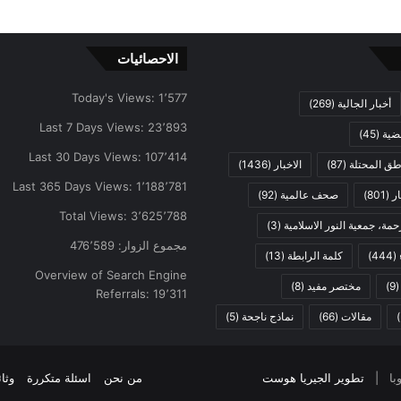
الاحصائيات
Today's Views:
1٬577
أخبار الجالية
(269)
Last 7 Days Views:
23٬893
ضية
(45)
Last 30 Days Views:
107٬414
اطق المحتلة
(87)
الاخبار
(1436)
Last 365 Days Views:
1٬188٬781
ار
(801)
صحف عالمية
(92)
Total Views:
3٬625٬788
مة، جمعية النور الاسلامية
(3)
مجموع الزوار:
476٬589
(444)
كلمة الرابطة
(13)
Overview of Search Engine
(9
مختصر مفيد
(8)
Referrals:
19٬311
مقالات
(66)
نماذج ناجحة
(5)
تطوير الجيريا هوست
من نحن
اسئلة متكررة
وثا