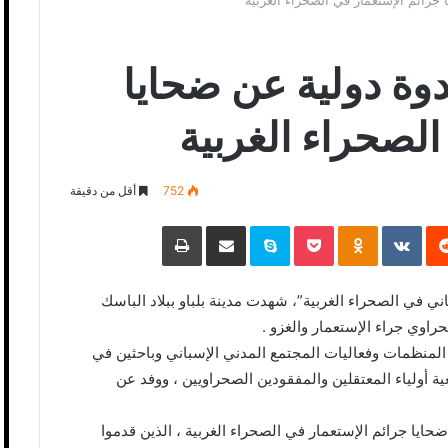
جرائم الإستعمار في الصحراء الغربية
وة دولية عن ضحايا
الصحراء الغربية
752
أقل من دقيقة
‏Reddit
‏VKontakte
Odnoklassniki
Pocket
Skype
مشاركة عبر البريد
طباعة
ي في الصحراء الغربية”، شهدت مدينة بلباو ببلاد الباسك
اوي جراء الإستعمار والغزو .
لمنظمات وفعاليات المجتمع المدني الإسباني وباحثين في
 أولياء المعتقلين والمفقودين الصحراويين ، ووفد عن
حايا جرائم الإستعمار في الصحراء الغربية ، الذين قدموا