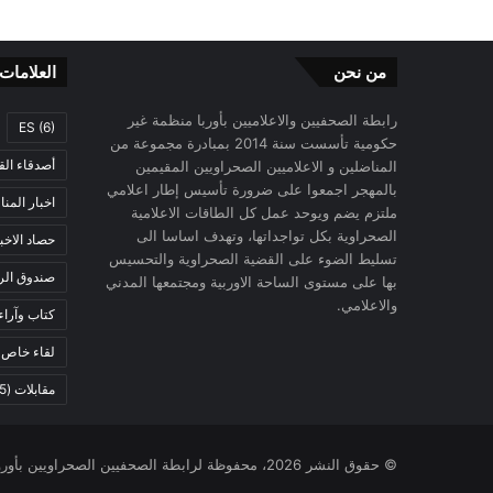
من نحن
العلامات
رابطة الصحفيين والاعلاميين بأوربا منظمة غير
ES
(6)
حكومية تأسست سنة 2014 بمبادرة مجموعة من
أصدقاء الق
المناضلين و الاعلاميين الصحراويين المقيمين
بالمهجر اجمعوا على ضرورة تأسيس إطار اعلامي
اخبار المن
ملتزم يضم ويوحد عمل كل الطاقات الاعلامية
الصحراوية بكل تواجداتها، وتهدف اساسا الى
حصاد الاخب
تسليط الضوء على القضية الصحراوية والتحسيس
صندوق الرح
بها على مستوى الساحة الاوربية ومجتمعها المدني
والاعلامي.
كتاب وآراء
لقاء خاص
)
مقابلات
(5)
© حقوق النشر 2026، محفوظة لرابطة الصحفيين الصحراويين بأوروبا |