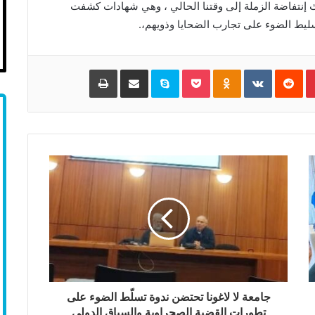
 إنتفاضة الزملة إلى وقتنا الحالي ، وهي شهادات كشفت
سليط الضوء على تجارب الضحايا وذويهم،.
Pinterest
‏Reddit
‏VKontakte
Odnoklassniki
Pocket
Skype
مشاركة عبر البريد
طباعة
جامعة لا لاغونا تحتضن ندوة تسلّط الضوء على
تطورات القضية الصحراوية والسياق الدولي