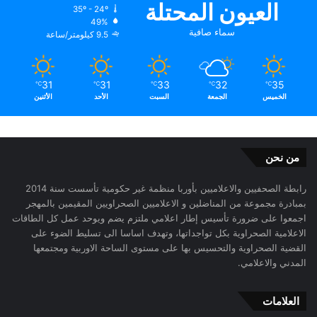
العيون المحتلة
35º - 24º
49%
سماء صافية
9.5 كيلومتر/ساعة
31
31
33
32
35
℃
℃
℃
℃
℃
الخميس
الجمعة
السبت
الأحد
الأثنين
من نحن
رابطة الصحفيين والاعلاميين بأوربا منظمة غير حكومية تأسست سنة 2014
بمبادرة مجموعة من المناضلين و الاعلاميين الصحراويين المقيمين بالمهجر
اجمعوا على ضرورة تأسيس إطار اعلامي ملتزم يضم ويوحد عمل كل الطاقات
الاعلامية الصحراوية بكل تواجداتها، وتهدف اساسا الى تسليط الضوء على
القضية الصحراوية والتحسيس بها على مستوى الساحة الاوربية ومجتمعها
المدني والاعلامي.
العلامات