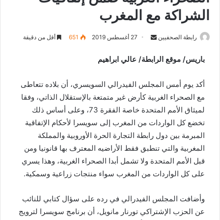
الشراكة مع المغرب
رابطة الصحفيين
S
27 أغسطس 2019
651
أقل من دقيقة
e
باريس/ موقع الرابطة/ عالي ابراهيم
n
d
أكد يوم أمس المجلس الفيدرالي السويسري، أن بلاده تتعاطى
a
n
مع الصحراء الغربية كأرض غير متمتعة بالإستقلال الذاتي، وفقا
e
لميثاق الأمم المتحدة خاصة الفقرة 73، وعلى أساس ذلك
m
تخضع كل الواردات من المغرب إلى سويسرا لأحكام الإتفاقية
a
المبرمة بين دول رابطة التجارة الحرة الأوروبية والمملكة
i
المغربية والتي تنطبق فقط الأراضيه المعترف بها قانونيا ومن
l
قبل الأمم المتحدة ولا تشمل أبدا الصحراء الغربية، وهذا يسري
على كل الواردات من المغرب سواء منتجات زراعية وسمكية.
وأضافت المجلس الفيدرالي في رده على سؤال كتابي للنائب
عن الحزب الإشتراكي تورنار مانويل، أن برنامج سويسرا لترويج