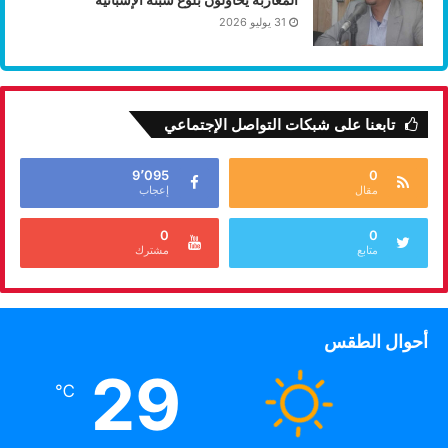
31 يوليو 2026
تابعنا على شبكات التواصل الإجتماعي
9٬095
0
مقال
إعجاب
0
0
متابع
مشترك
أحوال الطقس
29
℃