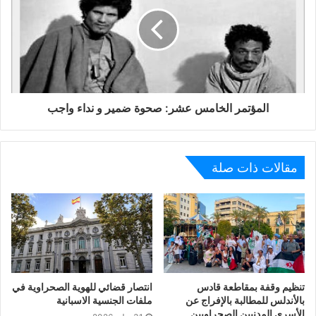
لحقوق الإنسان في أعمالها الخاصة بالإستيراد خاصة من البلدان
والمناطق التي تتعرض فيها الحقوق الأسياسية للسكان
الأصليين إلى التهديد أو الإنتهاك.
المؤتمر الخامس عشر: صحوة ضمير و نداء واجب
مقالات ذات صلة
تنظيم وقفة بمقاطعة قادس
انتصار قضائي للهوية الصحراوية في
بالأندلس للمطالبة بالإفراج عن
ملفات الجنسية الاسبانية
الأسرى المدنيين الصحراويين