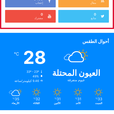
مقال
إعجاب
0
0
متابع
مشترك
أحوال الطقس
28
℃
العيون المحتلة
33º - 23º
49%
غيوم متفرقة
9.46 كيلومتر/ساعة
35
32
31
31
33
℃
℃
℃
℃
℃
السبت
الأحد
الأثنين
الثلاثاء
الأربعاء