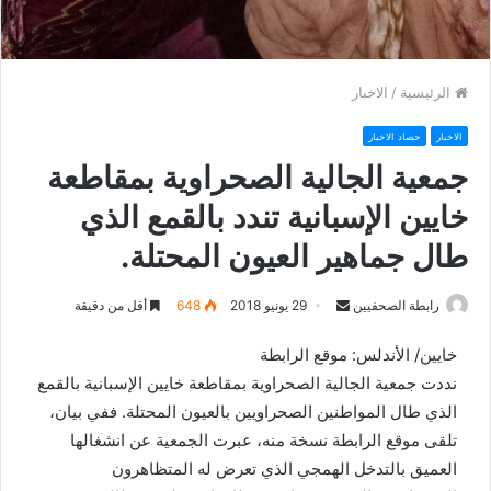
الرئيسية
/
الاخبار
الاخبار
حصاد الاخبار
جمعية الجالية الصحراوية بمقاطعة
خايين الإسبانية تندد بالقمع الذي
طال جماهير العيون المحتلة.
رابطة الصحفيين
S
29 يونيو 2018
648
أقل من دقيقة
e
خايين/ الأندلس: موقع الرابطة
n
نددت جمعية الجالية الصحراوية بمقاطعة خايين الإسبانية بالقمع
d
الذي طال المواطنين الصحراويين بالعيون المحتلة. ففي بيان،
a
n
تلقى موقع الرابطة نسخة منه، عبرت الجمعية عن انشغالها
e
العميق بالتدخل الهمجي الذي تعرض له المتظاهرون
m