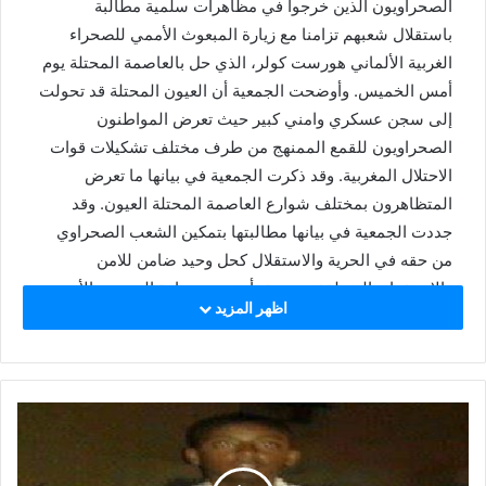
الصحراويون الذين خرجوا في مظاهرات سلمية مطالبة
a
باستقلال شعبهم تزامنا مع زيارة المبعوث الأممي للصحراء
i
الغربية الألماني هورست كولر، الذي حل بالعاصمة المحتلة يوم
l
أمس الخميس. وأوضحت الجمعية أن العيون المحتلة قد تحولت
إلى سجن عسكري وامني كبير حيث تعرض المواطنون
الصحراويون للقمع الممنهج من طرف مختلف تشكيلات قوات
الاحتلال المغربية. وقد ذكرت الجمعية في بيانها ما تعرض
المتظاهرون بمختلف شوارع العاصمة المحتلة العيون. وقد
جددت الجمعية في بيانها مطالبتها بتمكين الشعب الصحراوي
من حقه في الحرية والاستقلال كحل وحيد ضامن للامن
والاستقرار بالمنطقة، متمنية بأن تسهم زيارة المبعوث الأممي
اظهر المزيد
للصحراء الغربية في الدفع بعجلة التسوية السلمية للاحتلال
المغربي للصحراء الغربية