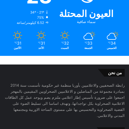
العيون المحتلة
34º - 21º
75%
سماء صافية
6.52 كيلومتر/ساعة
31
31
32
33
34
℃
℃
℃
℃
℃
الخميس
الجمعة
السبت
الأحد
الأثنين
من نحن
رابطة الصحفيين والاعلاميين بأوربا منظمة غير حكومية تأسست سنة 2014
بمبادرة مجموعة من المناضلين و الاعلاميين الصحراويين المقيمين بالمهجر
اجمعوا على ضرورة تأسيس إطار اعلامي ملتزم يضم ويوحد عمل كل الطاقات
الاعلامية الصحراوية بكل تواجداتها، وتهدف اساسا الى تسليط الضوء على
القضية الصحراوية والتحسيس بها على مستوى الساحة الاوربية ومجتمعها
المدني والاعلامي.