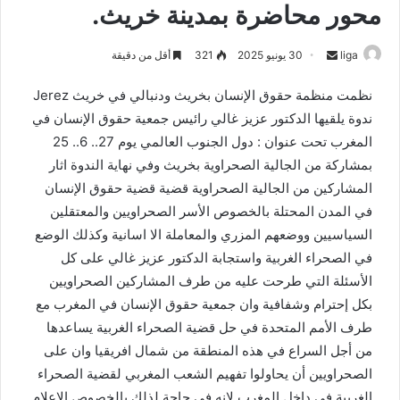
محور محاضرة بمدينة خريث.
liga
S
30 يونيو 2025
321
أقل من دقيقة
e
نظمت منظمة حقوق الإنسان بخريث ودنبالي في خريث Jerez
n
ندوة يلقيها الدكتور عزيز غالي رائيس جمعية حقوق الإنسان في
d
المغرب تحت عنوان : دول الجنوب العالمي يوم 27.. 6.. 25
a
n
بمشاركة من الجالية الصحراوية بخريث وفي نهاية الندوة اثار
e
المشاركين من الجالية الصحراوية قضية قضية حقوق الإنسان
m
في المدن المحتلة بالخصوص الأسر الصحراويين والمعتقلين
a
السياسيين ووضعهم المزري والمعاملة الا اسانية وكذلك الوضع
i
في الصحراء الغربية واستجابة الدكتور عزيز غالي على كل
l
الأسئلة التي طرحت عليه من طرف المشاركين الصحراويين
بكل إحترام وشفافية وان جمعية حقوق الإنسان في المغرب مع
طرف الأمم المتحدة في حل قضية الصحراء الغربية يساعدها
من أجل السراع في هذه المنطقة من شمال افريقيا وان على
الصحراويين أن يحاولوا تفهيم الشعب المغربي لقضية الصحراء
الغربية في داخل المغرب لانه في حاجة لذلك بالخصوص الإعلام