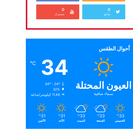
0
0
متابع
مشترك
أحوال الطقس
34
℃
العيون المحتلة
34º - 24º
32%
سماء صافية
11.46 كيلومتر/ساعة
31
31
33
33
33
℃
℃
℃
℃
℃
الخميس
الجمعة
السبت
الأحد
الأثنين