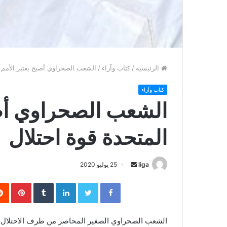
الرئيسية
/
كتاب وآراء
/
الشعب الصحراوي أصبح يعتبر الأمم ا
كتاب وآراء
الشعب الصحراوي أصب
المتحدة قوة احتلال
liga
S
25 يوليو 2020
e
Facebook
Twitter
LinkedIn
‏Tumblr
Pinterest
n
d
a
الشعب الصحراوي الصغير المحاصر من طرف الاحتلال ا
n