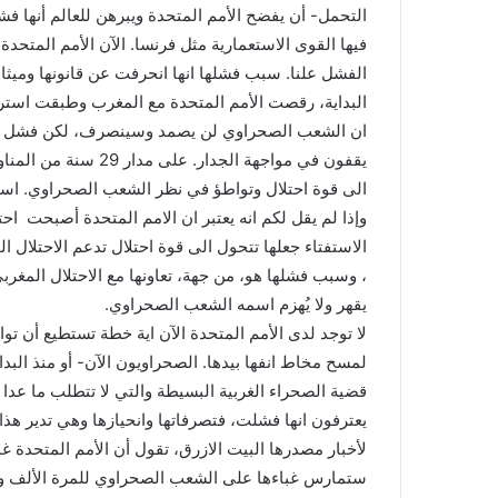
التحمل- أن يفضح الأمم المتحدة ويبرهن للعالم أنها ف
e
فيها القوى الاستعمارية مثل فرنسا. الآن الأمم المتحد
m
الفشل علنا. سبب فشلها انها انحرفت عن قانونها وميثا
a
البداية، رقصت الأمم المتحدة مع المغرب وطبقت استرات
i
ان الشعب الصحراوي لن يصمد وسينصرف، لكن فشل كل ش
l
يقفون في مواجهة الجدا
الى قوة احتلال وتواطؤ في نظر الشعب الصحراوي. اسأل
وإذا لم يقل لكم انه يعتبر ان الامم المتحدة أصبحت اح
الاستفتاء جعلها تتحول الى قوة احتلال تدعم الاحتلال ا
، وسبب فشلها هو، من جهة، تعاونها مع الاحتلال المغر
يقهر ولا يُهزم اسمه الشعب الصحراوي.
لا توجد لدى الأمم المتحدة الآن اية خطة تستطيع أن تو
قضية الصحراء الغربية البسيطة والتي لا تتطلب ما عدا 
يعترفون انها فشلت، فتصرفاتها وانحيازها وهي تدير هذا
لأخبار مصدرها البيت الازرق، تقول أن الأمم المتحدة غا
ستمارس غباءها على الشعب الصحراوي للمرة الألف وت