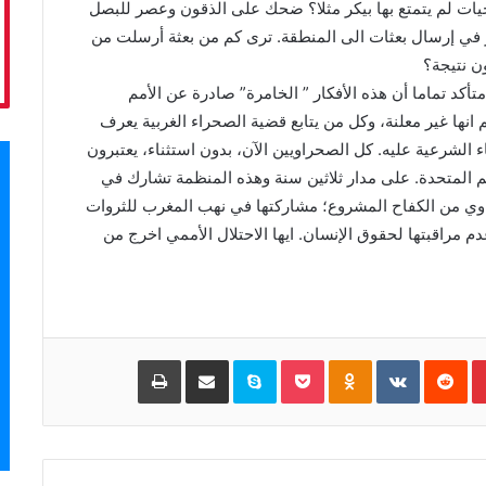
 لم يتمتع بها بيكر مثلا؟ ضحك على الذقون وعصر للبصل
كر في إرسال بعثات الى المنطقة. ترى كم من بعثة أرسلت من
ن نتيجة؟
كد تماما أن هذه الأفكار ” الخامرة” صادرة عن الأمم
انها غير معلنة، وكل من يتابع قضية الصحراء الغربية يعرف
 الشرعية عليه. كل الصحراويين الآن، بدون استثناء، يعتبرون
 المتحدة. على مدار ثلاثين سنة وهذه المنظمة تشارك في
اوي من الكفاح المشروع؛ مشاركتها في نهب المغرب للثروات
دم مراقبتها لحقوق الإنسان. ايها الاحتلال الأممي اخرج من
Pinterest
‏Reddit
‏VKontakte
Odnoklassniki
Pocket
Skype
مشاركة عبر البريد
طباعة