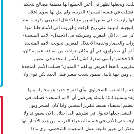
شلت، ويجعلها تظهر في أعين الجميع انها منظمة مصالح تتحكم
ة فشلت في قضية الصحراء الغربية، ولم يبق لها سوى إعلان
قها وارتمت في نفس السرير مع الاحتلال المغربي وفرنسا. منذ
يجيته المبنية على ربح الوقت والهروب الى الأمام ظنا منها
يء. الآن المغرب وشريكته في الاحتلال- الأمم المتحدة-
ر. على مدار 29 سنة من المناورات والحصار وخدمة الاحتلال المغربي تحولت الأمم المتحدة
وا أي صحراوي، في أي مكان يتواجد، من اية فئة عمرية كان،
تلالا فحلقوا رأسي صفرا. فشل الأمم المتحدة في تنظيم
لمغربي. بالخط العريض وبالفم ” المليان” فشلت الأمم المتحدة
بي، ومن جهة ثانية، صمود شعب صغير قليل العدد لكن قوي ولا
اجه بها الشعب الصحراوي، وأي اقتراح جديد هو محاولة منها
لمسح مخاط انفها بيدها. الصحراويون الآن- أو منذ البداية- وبنسبة 100 بالمئة يعترفون أن الأمم المتحدة فشلت في
تنظيم استفتاء بسيط لتقرير المصير. واذا كان الصحراويون
 الفشل جعلها تتحول في نظرهم الى احتلال. الآن نسمع تداولا
رقة حتى الأنف في قضية الصحراء الغربية. من هذه الأخبار أنها
فكر في تغيير طبيعة عمل المبعوث الشخصي. ترى ماذا