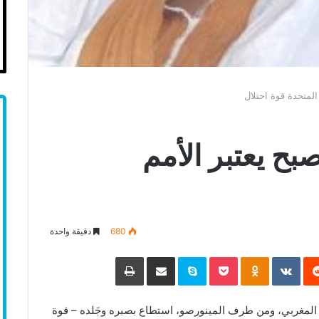
لمتحدة قوة احتلال
ح يعتبر الأمم
680
دقيقة واحدة
‏Reddit
‏VKontakte
Odnoklassniki
Pocket
Skype
مشاركة عبر البريد
طباعة
لمغربي، ومن طرف المينورصو، استطاع بصبره وجَلده – قوة