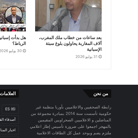
بعد ساعات من خطاب ملك المغرب،
هل بدأت إسبانيا
آلاف المغاربة يحاولون بلوغ سبتة
الرباط؟
الإسبانية
30 يوليو 2026
31 يوليو 2026
من نحن
العلامات
رابطة الصحفيين والاعلاميين بأوربا منظمة غير
ES
(6)
حكومية تأسست سنة 2014 بمبادرة مجموعة من
أصدقاء الق
المناضلين و الاعلاميين الصحراويين المقيمين
بالمهجر اجمعوا على ضرورة تأسيس إطار اعلامي
اخبار المن
ملتزم يضم ويوحد عمل كل الطاقات الاعلامية