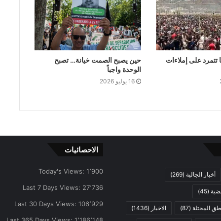
 تتمرد على إملاءات
حين يصبح الصمت خيانة… تصبح
الوحدة واجباً
16 يوليو 2026
الاحصائيات
Today's Views:
1٬900
أخبار الجالية
(269)
Last 7 Days Views:
27٬736
ضية
(45)
Last 30 Days Views:
106٬929
اطق المحتلة
(87)
الاخبار
(1436)
Last 365 Days Views:
1٬186٬148