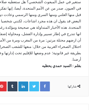
ستغير في عمل المبعوث الشخصي؟ هل ستعطيه صلاحيات
في العيون. صدر من عن الأمم المتحدة، أيضا، إنها تف
قبل منها العلني ومنها السري ومنها الرسمي وعادت دو
البعض قد يقول ان هذه مجرد اشاعات، لكنني شخصيا متأ
المتحدة. هذه الأخبار المتداولة هي صحيحة ومؤكدة رغم 
انها تندرج في إطار تسيير وإدارة الفشل، ومحاولة إضفاء
أن ارضهم محتلة مرتين: مرة من المغرب ومرة من الأمم
احتلال الصحراء الغربية من خلال: منعها للشعب الصحر
بطريقة غير قانونية؛ عدم وضعها للإقليم تحت إدارتها وع
أرضنا.
بقلم : السيد حمدي يحظيه
Facebook
Twitter
LinkedIn
‏Tumblr
شاركها