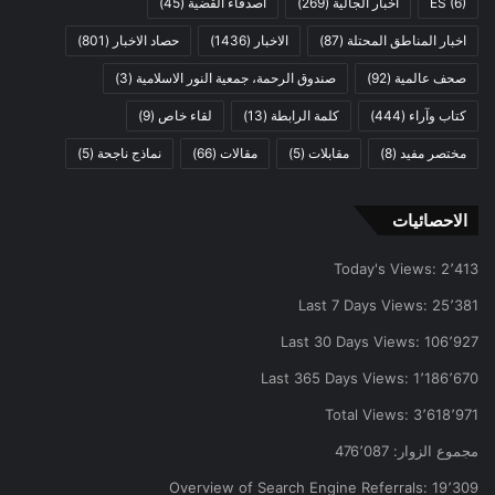
(6)
ES
أخبار الجالية
(269)
أصدقاء القضية
(45)
اخبار المناطق المحتلة
(87)
الاخبار
(1436)
حصاد الاخبار
(801)
صحف عالمية
(92)
صندوق الرحمة، جمعية النور الاسلامية
(3)
كتاب وآراء
(444)
كلمة الرابطة
(13)
لقاء خاص
(9)
مختصر مفيد
(8)
مقابلات
(5)
مقالات
(66)
نماذج ناجحة
(5)
الاحصائيات
Today's Views:
2٬413
Last 7 Days Views:
25٬381
Last 30 Days Views:
106٬927
Last 365 Days Views:
1٬186٬670
Total Views:
3٬618٬971
مجموع الزوار:
476٬087
Overview of Search Engine Referrals:
19٬309