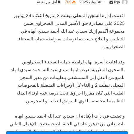
liga
S
30 يوليو 2025
765
أقل من دقيقة
e
اقدمت إدارة السجن المحلي تيفلت 2 بتاريخ الثلاثاء 29 يوليوز
n
2025 على مصادرة حق الأسير المدني الصحراوي ضمن
d
مجموعة أگديم إزيك سيدي عبد الله أحمد سيدي أبهاه في
a
n
التطبيب و العلاج حسب ما توصلت به رابطة حماية السجناء
e
الصحراويين.
m
a
وقد افادت أسرة ابهاه لرابطة حماية السجناء الصحراويين
i
بالسجون المغربية تعرض ابنها سيدي عبد الله احمد سيدي ابهاه
l
للمنع من النقل إلى المستشفى بتعليمات من مدير السجن
المحلي تيفلت 2 و الغاء كل الإجراءات المتصلة بالفحوصات
الطبية التي كان مقررا اجراؤها تحت ذريعة عدم ارتداء البدلة
النظامية المخصصة لذوي السوابق العدلية و المجرمين.
و تضيف في ذات الإفادة ان سيدي عبد الله احمد سيدي ابهاه
بات يعاني من تدهور حاد في الحلة الصحية نتيجة الإهمال الطبي
المتعمد و ظروف الاعتقال المزرية اذ أكدت ان هذا الأخير يعاني