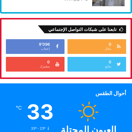
تابعنا على شبكات التواصل الإجتماعي
9٬096
0
مقال
إعجاب
0
0
متابع
مشترك
أحوال الطقس
33
℃
العيون المحتلة
33º - 23º