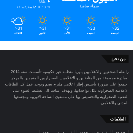
36%
سماء صافية
10.13 كيلومتر/ساعة
31
31
31
33
32
℃
℃
℃
℃
℃
الجمعة
السبت
الأحد
الأثنين
الثلاثاء
من نحن
رابطة الصحفيين والاعلاميين بأوربا منظمة غير حكومية تأسست سنة 2014
بمبادرة مجموعة من المناضلين و الاعلاميين الصحراويين المقيمين بالمهجر
اجمعوا على ضرورة تأسيس إطار اعلامي ملتزم يضم ويوحد عمل كل الطاقات
الاعلامية الصحراوية بكل تواجداتها، وتهدف اساسا الى تسليط الضوء على
القضية الصحراوية والتحسيس بها على مستوى الساحة الاوربية ومجتمعها
المدني والاعلامي.
العلامات