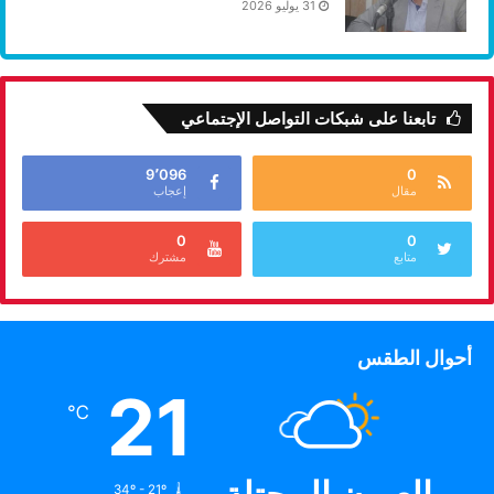
31 يوليو 2026
تابعنا على شبكات التواصل الإجتماعي
9٬096
0
مقال
إعجاب
0
0
متابع
مشترك
أحوال الطقس
21
℃
34º - 21º