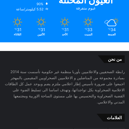
العيون المحتلة
90%
غيوم متفرقة
5.52 كيلومتر/ساعة
31
31
31
33
34
℃
℃
℃
℃
℃
الجمعة
السبت
الأحد
الأثنين
الثلاثاء
من نحن
رابطة الصحفيين والاعلاميين بأوربا منظمة غير حكومية تأسست سنة 2014
بمبادرة مجموعة من المناضلين و الاعلاميين الصحراويين المقيمين بالمهجر
اجمعوا على ضرورة تأسيس إطار اعلامي ملتزم يضم ويوحد عمل كل الطاقات
الاعلامية الصحراوية بكل تواجداتها، وتهدف اساسا الى تسليط الضوء على
القضية الصحراوية والتحسيس بها على مستوى الساحة الاوربية ومجتمعها
المدني والاعلامي.
العلامات