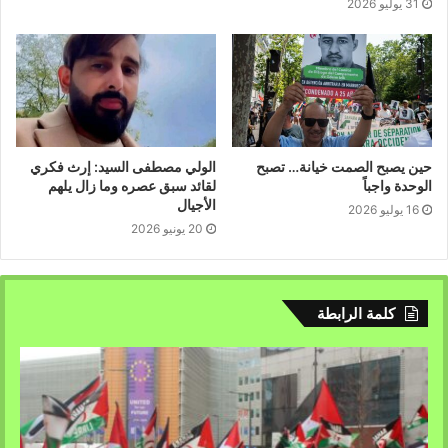
31 يوليو 2026
حين يصبح الصمت خيانة… تصبح
الولي مصطفى السيد: إرث فكري
الوحدة واجباً
لقائد سبق عصره وما زال يلهم
الأجيال
16 يوليو 2026
20 يونيو 2026
كلمة الرابطة