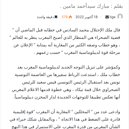
بقلم : مبارك سيدأحمد مامين .
liga
S
18 أكتوبر 2022
578
دقيقة واحدة
e
قال ملك الإحتلال محمد السادس في خطابه قبل الماضي أن ”
n
قضية الصحراء هي المنظار الذي أصبح المغرب ينظر به للعالم ”
d
، وهو خطاب وصفه الكثير من المغاربة أنه بمثابة ” الإعلان عن
a
n
مرحلة قوة لديبلوماسية المغرب ” حسب زعمهم .
e
m
وكمؤشر على تنزيل التوجه الجديد لديبلوماسية المغرب بعد
a
خطاب ملك ، استدعت الرباط سفيرها من العاصمة التونسية
i
تونس بعد استقبال الرئيس التونسي قيس سعيد للرئيس
l
الصحراوي خلال قمة تيكاد ، وهي خطوة قدمها الاعلام المغربي
أنها تعكس تطبيقا للتوجهات الجديدة لدار المخزن ديبلوماسياً.
وادعى عدد من ” المحللين ” المغاربة أن المغرب “قوة إقليمية
قادرة على الضغط في هذا الاتجاه ” ، وبالمقابل شكك خبراء في
الشأن المغربي من قدرة المغرب على الاستمرار في هذا النهج